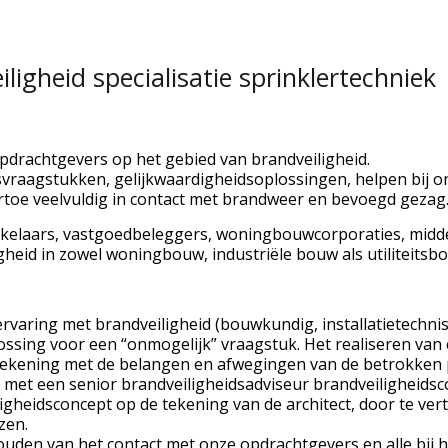
ligheid specialisatie sprinklertechniek
opdrachtgevers op het gebied van brandveiligheid.
vraagstukken, gelijkwaardigheidsoplossingen, helpen bij on
artoe veelvuldig in contact met brandweer en bevoegd gezag
elaars, vastgoedbeleggers, woningbouwcorporaties, midden
gheid in zowel woningbouw, industriële bouw als utiliteitsb
ervaring met brandveiligheid (bouwkundig, installatietechnis
ssing voor een “onmogelijk” vraagstuk. Het realiseren van e
rekening met de belangen en afwegingen van de betrokken p
 met een senior brandveiligheidsadviseur brandveiligheidsc
ligheidsconcept op de tekening van de architect, door te v
zen.
uden van het contact met onze opdrachtgevers en alle bij he