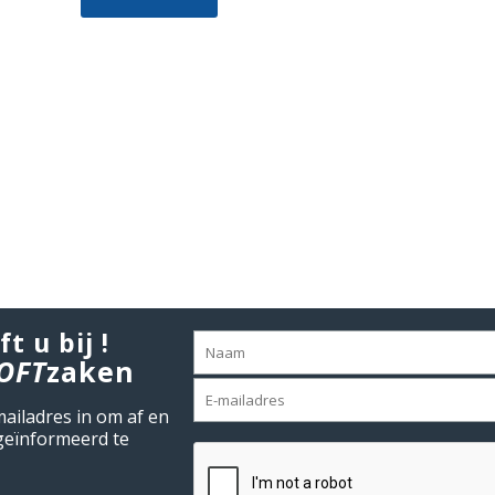
ft u bij !
OFT
zaken
mailadres in om af en
geïnformeerd te