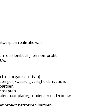
twerp en realisatie van
.
- en kleinbedrijf en non-profit
ouw.
ch en organisatorisch).
en gelijkwaardig veiligheidsniveau is
artijen.
oncepten.
ertalen naar plattegronden en onderbouwt
t project betrokken partijen.