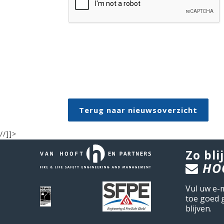
Terug naar nieuwsoverzicht
//]]>
Zo blij
HO
Vul uw e-
toe goed 
blijven.