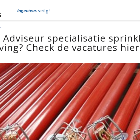
Ingenieus
veilig !
s Adviseur specialisatie sprin
ving? Check de vacatures hie