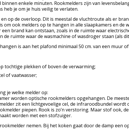
 binnen enkele minuten. Rookmelders zijn van levensbelang, e
 heb je om je huis veilig te verlaten.
en op de overloop. Dit is meestal de vluchtroute als er bra
s om ook melders op te hangen in alle slaapkamers en de w
 een brand kan ontstaan, zoals in de ruimte waar electrische
in de ruimte waar de wasmachine of wasdroger staan (als dit 
hangen is aan het plafond minimaal 50 cm. van een muur of
 op tochtige plekken of boven de verwarming;
el of vaatwasser;
ang je welke melder op:
kamer worden optische rookmelders opgehangen. De meeste 
melder zit een lichtgevoelige cel, de infraroodbundel wordt 
ookmelder piepen. Rook is zo’n verstoring. Maar stof ook, 
aakt worden met een stofzuiger.
 rookmelder nemen. Bij het koken gaat door de damp een o