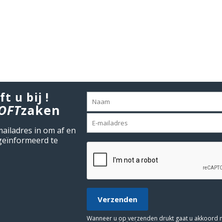
ft u bij !
OFT
zaken
mailadres in om af en
geïnformeerd te
Wanneer u op verzenden drukt gaat u akkoord 