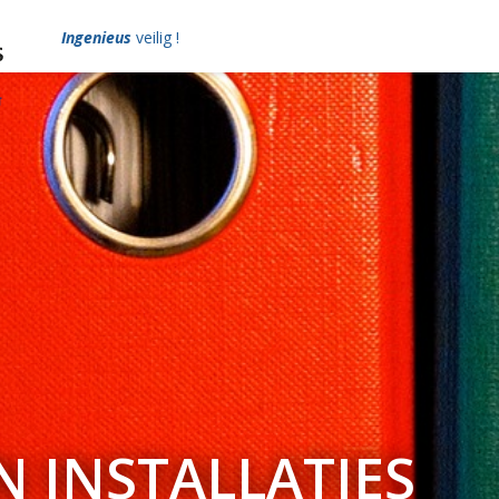
Ingenieus
veilig !
 INSTALLATIES