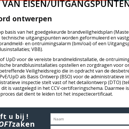
VAN EISEN/UITGANGSPUNT
ord ontwerpen
 op basis van het goedgekeurde brandveiligheidsplan (Mast
 technische uitgangspunten worden geformuleerd en vastg
 brandmeld- en ontruimingsalarm (bmi/oai) of een Uitgang
sinstallaties; VBB).
f UpD voor de vereiste brandmeldinstallatie, de ontruiming
ische brandblusinstallaties opstellen en zorgdragen voor 
betreffende Veiligheidsregio die in opdracht van de desbet
 PvE/UpD als Basis Ontwerp (BSO) voor de administratieve i
tratieve inspectie stelt vast of het detailontwerp (DTO) (t
s dit is vastgelegd in het CCV-certifceringschema. Daarmee i
proces dat dient te leiden tot het inspectiecertificaat.
ft u bij !
OFT
zaken